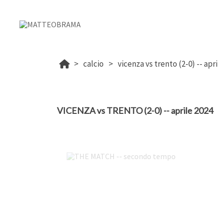
calcio
vicenza vs trento (2-0) -- apr
VICENZA vs TRENTO (2-0) -- aprile 2024
THE MATCH -- secondo tempo