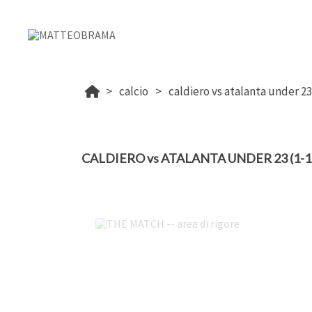
calcio
caldiero vs atalanta under 23 
CALDIERO vs ATALANTA UNDER 23 (1-1) -
THE MATCH -- area di rigore