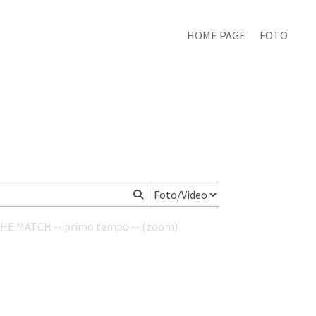
HOME PAGE
FOTO
THE MATCH -- primo tempo -- (zoom)