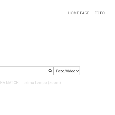
HOME PAGE
FOTO
THA MATCH -- primo tempo (zoom)