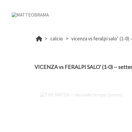
calcio
vicenza vs feralpi salo' (1-0)
VICENZA vs FERALPI SALO' (1-0) -- sett
THE MATCH -- secondo tempo (zoom)