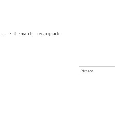
verona vs rimini (82-74) -- giugno 2026 (playoff finale gara 2)
the match -- terzo quarto