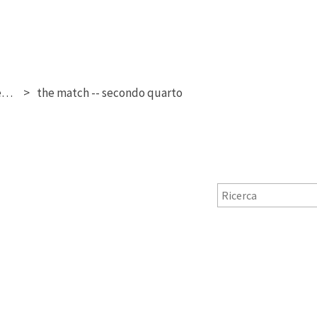
verona vs forli' (93 - 77) -- gennaio 2025
the match -- secondo quarto